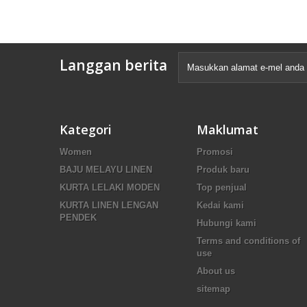
Langgan berita
Kategori
Maklumat
Women
Promosi
BAJU MELAYU LINEN
Produk baru
KURTA LELAKI MODEN
Top penjual
KURTA LINEN LENGAN
Kedai kami
PENDEK
Hubungi kami
Terms and conditions of
use
About us
sitemap