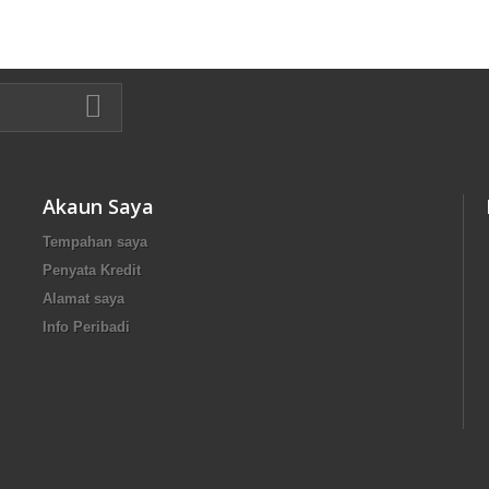
Akaun Saya
Tempahan saya
Penyata Kredit
Alamat saya
Info Peribadi