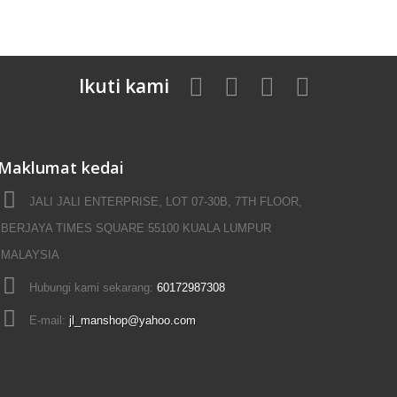
Ikuti kami
Maklumat kedai
JALI JALI ENTERPRISE, LOT 07-30B, 7TH FLOOR,
BERJAYA TIMES SQUARE 55100 KUALA LUMPUR
MALAYSIA
Hubungi kami sekarang:
60172987308
E-mail:
jl_manshop@yahoo.com