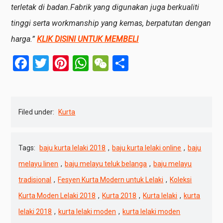
terletak di badan.Fabrik yang digunakan juga berkualiti
tinggi serta workmanship yang kemas, berpatutan dengan
harga.”
KLIK DISINI UNTUK MEMBELI
Facebook
Twitter
Pinterest
WhatsApp
WeChat
Share
Filed under:
Kurta
Tags:
baju kurta lelaki 2018
,
baju kurta lelaki online
,
baju
melayu linen
,
baju melayu teluk belanga
,
baju melayu
tradisional
,
Fesyen Kurta Modern untuk Lelaki
,
Koleksi
Kurta Moden Lelaki 2018
,
Kurta 2018
,
Kurta lelaki
,
kurta
lelaki 2018
,
kurta lelaki moden
,
kurta lelaki moden