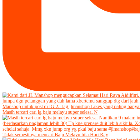
Masih tercari cari lg baju melayu super selesa. N
Tidak semestinya mencari Baju Melayu bila Hari Ray