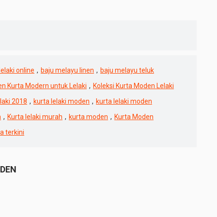
lelaki online
,
baju melayu linen
,
baju melayu teluk
en Kurta Modern untuk Lelaki
,
Koleksi Kurta Moden Lelaki
elaki 2018
,
kurta lelaki moden
,
kurta lelaki moden
a
,
Kurta lelaki murah
,
kurta moden
,
Kurta Moden
a terkini
ODEN