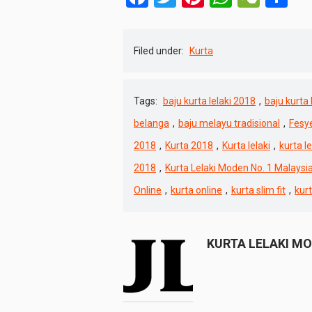
Filed under:
Kurta
Tags:
baju kurta lelaki 2018
,
baju kurta 
belanga
,
baju melayu tradisional
,
Fesy
2018
,
Kurta 2018
,
Kurta lelaki
,
kurta l
2018
,
Kurta Lelaki Moden No. 1 Malaysi
Online
,
kurta online
,
kurta slim fit
,
kurt
KURTA LELAKI M