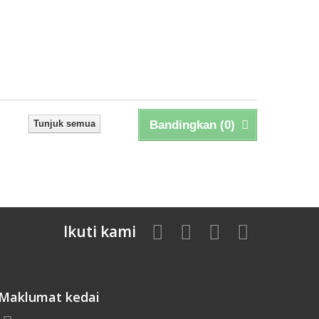
Tunjuk semua
Bandingkan (
0
)
Ikuti kami
Maklumat kedai